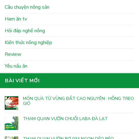
Câu chuyện nông sản
Ham ăn tv
Hỏi đáp nghề nông
Kiến thức nông nghiệp
Review
Yêu nấu ăn
BÀI VIẾT MỚI
MÓN QUÀ TỪ VÙNG ĐẤT CAO NGUYÊN : HỒNG TREO
GIÓ
THAM QUAN VƯỜN CHUỐI LABA ĐÀ LẠT
THAM QUAN VƯỜN BƠ 034 NGON DẺO BÉO