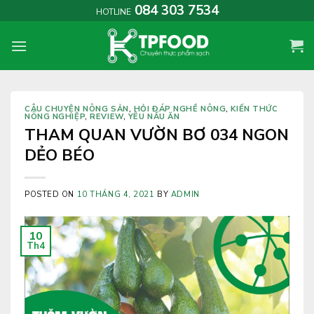
Skip
084 303 7534
HOTLINE
to
content
CÂU CHUYỆN NÔNG SẢN
,
HỎI ĐÁP NGHỀ NÔNG
,
KIẾN THỨC
NÔNG NGHIỆP
,
REVIEW
,
YÊU NẤU ĂN
THAM QUAN VƯỜN BƠ 034 NGON
DẺO BÉO
POSTED ON
10 THÁNG 4, 2021
BY
ADMIN
10
Th4