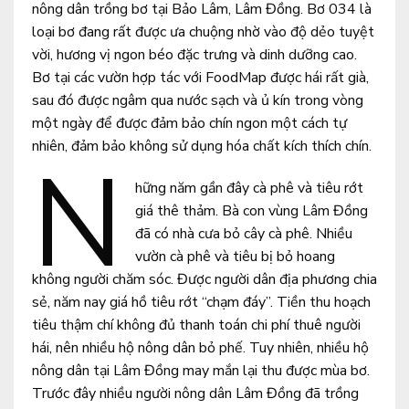
nông dân trồng bơ tại Bảo Lâm, Lâm Đồng. Bơ 034 là
loại bơ đang rất được ưa chuộng nhờ vào độ dẻo tuyệt
vời, hương vị ngon béo đặc trưng và dinh dưỡng cao.
Bơ tại các vườn hợp tác với FoodMap được hái rất già,
sau đó được ngâm qua nước sạch và ủ kín trong vòng
một ngày để được đảm bảo chín ngon một cách tự
nhiên, đảm bảo không sử dụng hóa chất kích thích chín.
N
hững năm gần đây cà phê và tiêu rớt
giá thê thảm. Bà con vùng Lâm Đồng
đã có nhà cưa bỏ cây cà phê. Nhiều
vườn cà phê và tiêu bị bỏ hoang
không người chăm sóc. Được người dân địa phương chia
sẻ, năm nay giá hồ tiêu rớt “chạm đáy”. Tiền thu hoạch
tiêu thậm chí không đủ thanh toán chi phí thuê người
hái, nên nhiều hộ nông dân bỏ phế. Tuy nhiên, nhiều hộ
nông dân tại Lâm Đồng may mắn lại thu được mùa bơ.
Trước đây nhiều người nông dân Lâm Đồng đã trồng