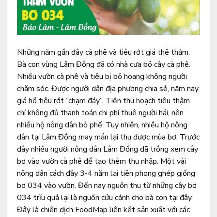
Những năm gần đây cà phê và tiêu rớt giá thê thảm.
Bà con vùng Lâm Đồng đã có nhà cưa bỏ cây cà phê.
Nhiều vườn cà phê và tiêu bị bỏ hoang không người
chăm sóc. Được người dân địa phương chia sẻ, năm nay
giá hồ tiêu rớt “chạm đáy”. Tiền thu hoạch tiêu thậm
chí không đủ thanh toán chi phí thuê người hái, nên
nhiều hộ nông dân bỏ phế. Tuy nhiên, nhiều hộ nông
dân tại Lâm Đồng may mắn lại thu được mùa bơ. Trước
đây nhiều người nông dân Lâm Đồng đã trồng xem cây
bơ vào vườn cà phê để tạo thêm thu nhập. Một vài
nông dân cách đây 3-4 năm lại tiên phong ghép giống
bơ 034 vào vườn. Đến nay nguồn thu từ những cây bơ
034 trĩu quả lại là nguồn cứu cánh cho bà con tại đây.
Đây là chiến dịch FoodMap liên kết sản xuất với các