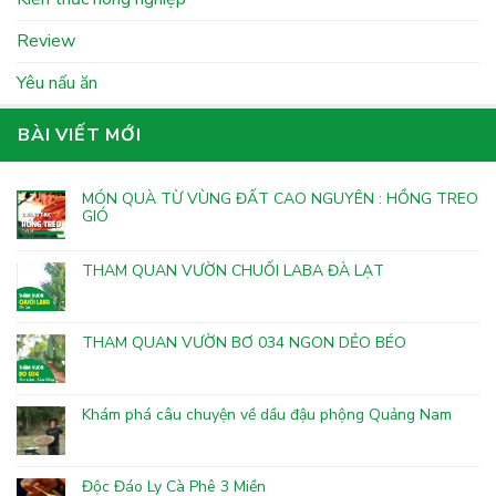
Review
Yêu nấu ăn
BÀI VIẾT MỚI
MÓN QUÀ TỪ VÙNG ĐẤT CAO NGUYÊN : HỒNG TREO
GIÓ
THAM QUAN VƯỜN CHUỐI LABA ĐÀ LẠT
THAM QUAN VƯỜN BƠ 034 NGON DẺO BÉO
Khám phá câu chuyện về dầu đậu phộng Quảng Nam
Độc Đáo Ly Cà Phê 3 Miền