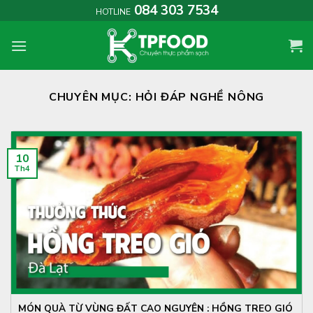
Skip
084 303 7534
HOTLINE
to
content
CHUYÊN MỤC:
HỎI ĐÁP NGHỀ NÔNG
10
Th4
MÓN QUÀ TỪ VÙNG ĐẤT CAO NGUYÊN : HỒNG TREO GIÓ