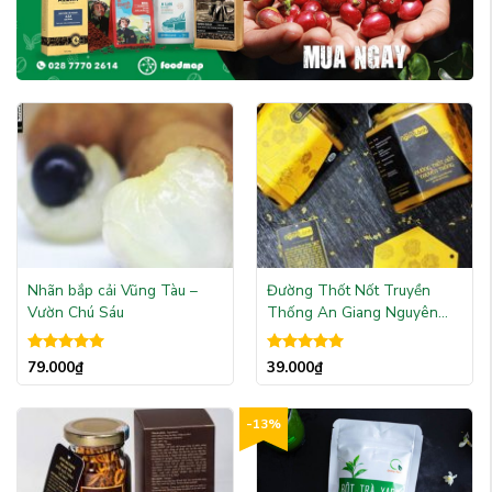
Nhãn bắp cải Vũng Tàu –
Đường Thốt Nốt Truyền
Vườn Chú Sáu
Thống An Giang Nguyên
Chất 100%
Được xếp
Được xếp
79.000
₫
39.000
₫
hạng
5.00
hạng
5.00
5 sao
5 sao
-13%