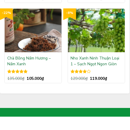
hạng
5.00
xếp
5 sao
hạng
3.00
5
-22%
-8%
sao
Chà Bông Nấm Hương –
Nho Xanh Ninh Thuận Loại
Nấm Xanh
1 – Sạch Ngọt Ngon Giòn
Được xếp
Được
135.000
₫
105.000
₫
129.000
₫
119.000
₫
hạng
5.00
xếp hạng
5 sao
4.00
5
sao