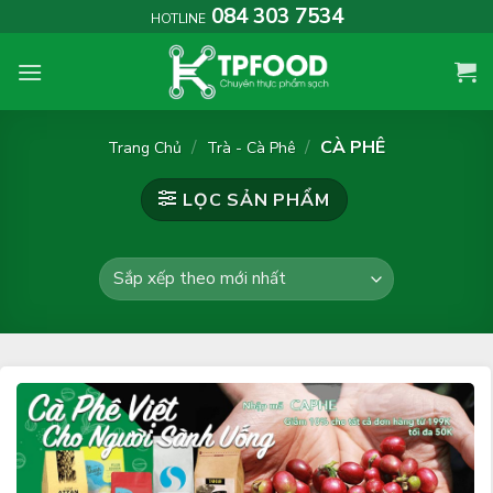
Skip
084 303 7534
HOTLINE
to
content
/
/
CÀ PHÊ
Trang Chủ
Trà - Cà Phê
LỌC