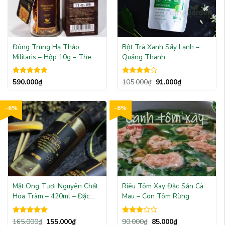
Đông Trùng Hạ Thảo
Bột Trà Xanh Sấy Lạnh –
Militaris – Hộp 10g – The
Quảng Thanh
Hai Yen
Được xếp
Được
590.000
₫
105.000
₫
91.000
₫
hạng
5.00
xếp hạng
5 sao
4.00
5
sao
-6%
-6%
Mật Ong Tươi Nguyên Chất
Riêu Tôm Xay Đặc Sản Cà
Hoa Tràm – 420ml – Đặc
Mau – Con Tôm Rừng
Sản Ngon Lành
Được xếp
Được
165.000
₫
155.000
₫
90.000
₫
85.000
₫